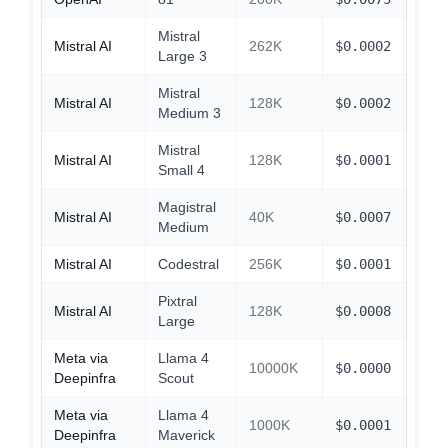
Mistral
Mistral AI
262K
$
0.0002
$
0.0
Large 3
Mistral
Mistral AI
128K
$
0.0002
$
0.0
Medium 3
Mistral
Mistral AI
128K
$
0.0001
$
0.0
Small 4
Magistral
Mistral AI
40K
$
0.0007
$
0.0
Medium
Mistral AI
Codestral
256K
$
0.0001
$
0.0
Pixtral
Mistral AI
128K
$
0.0008
$
0.0
Large
Meta via
Llama 4
10000K
$
0.0000
$
0.0
Deepinfra
Scout
Meta via
Llama 4
1000K
$
0.0001
$
0.0
Deepinfra
Maverick