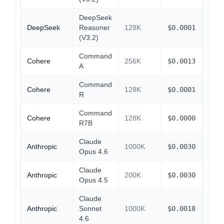
DeepSeek
DeepSeek
Reasoner
128K
$
0.0001
$
0.0
(V3.2)
Command
Cohere
256K
$
0.0013
$
0.1
A
Command
Cohere
128K
$
0.0001
$
0.0
R
Command
Cohere
128K
$
0.0000
$
0.0
R7B
Claude
Anthropic
1000K
$
0.0030
$
0.3
Opus 4.6
Claude
Anthropic
200K
$
0.0030
$
0.3
Opus 4.5
Claude
Anthropic
Sonnet
1000K
$
0.0018
$
0.1
4.6