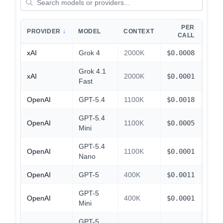
PER
PROVIDER
↓
MODEL
CONTEXT
TOTA
CALL
xAI
Grok 4
2000K
$
0.0008
$
0.0
Grok 4.1
xAI
2000K
$
0.0001
$
0.0
Fast
OpenAI
GPT-5.4
1100K
$
0.0018
$
0.1
GPT-5.4
OpenAI
1100K
$
0.0005
$
0.0
Mini
GPT-5.4
OpenAI
1100K
$
0.0001
$
0.0
Nano
OpenAI
GPT-5
400K
$
0.0011
$
0.1
GPT-5
OpenAI
400K
$
0.0001
$
0.0
Mini
GPT-5