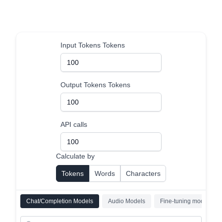
Input Tokens
Tokens
Output Tokens
Tokens
API calls
Calculate by
Tokens
Words
Characters
Chat/Completion Models
Audio Models
Fine-tuning models