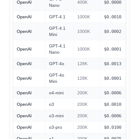
OpenAI
400K
$
0.0000
$
0.0
Nano
OpenAI
GPT-4.1
1000K
$
0.0010
$
0.1
GPT-4.1
OpenAI
1000K
$
0.0002
$
0.0
Mini
GPT-4.1
OpenAI
1000K
$
0.0001
$
0.0
Nano
OpenAI
GPT-4o
128K
$
0.0013
$
0.1
GPT-4o
OpenAI
128K
$
0.0001
$
0.0
Mini
OpenAI
o4-mini
200K
$
0.0006
$
0.0
OpenAI
o3
200K
$
0.0010
$
0.1
OpenAI
o3-mini
200K
$
0.0006
$
0.0
OpenAI
o3-pro
200K
$
0.0100
$
1.0
OpenAI
o1
200K
$
0.0075
$
0.7